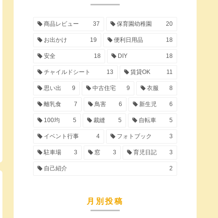
商品レビュー
37
保育園幼稚園
20
お出かけ
19
便利日用品
18
安全
18
DIY
18
チャイルドシート
13
賃貸OK
11
思い出
9
中古住宅
9
衣服
8
離乳食
7
鳥害
6
新生児
6
100均
5
裁縫
5
自転車
5
イベント行事
4
フォトブック
3
駐車場
3
窓
3
育児日記
3
自己紹介
2
月別投稿