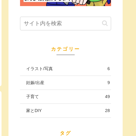
カテゴリー
イラスト/写真
6
妊娠/出産
9
子育て
49
家とDIY
28
タグ