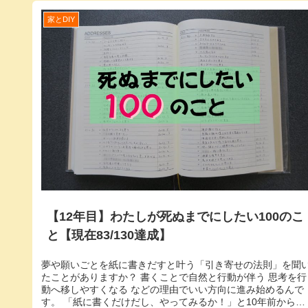
家とDIY
【12年目】わたしが死ぬまでにしたい100のこ
と【現在83/130達成】
夢や願いごとを紙に書きだすと叶う「引き寄せの法則」を聞
たことがありますか？ 書くことで自然と行動が伴う 思考を行
動へ移しやすくなる などの理由でいい方向に進み始めるんで
す。 「紙に書くだけだし、やってみるか！」と10年前からコ