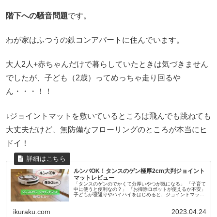
階下への騒音問題
です。
わが家はふつうの鉄コンアパートに住んでいます。
大人2人+赤ちゃんだけで暮らしていたときは気づきません
でしたが、子ども（2歳）ってめっちゃ走り回るや
ん・・・！！
↓ジョイントマットを敷いているところは飛んでも跳ねても
大丈夫だけど、無防備なフローリングのところが本当にヒ
ドイ！
ルンバOK！タンスのゲン極厚2cm大判ジョイント
マットレビュー
「タンスのゲンのでかくて分厚いやつが気になる」 「子育て
中に使うと便利なの？」 「お掃除ロボットが使えるか不安」
子どもが寝返りやハイハイをはじめると、ジョイントマット
を買おうかどうか迷いますよね。 ここでは、以下の3点につ
いて紹介します。...
ikuraku.com
2023.04.24