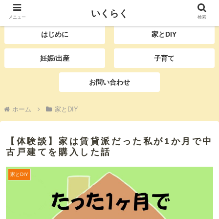
いくらく
育児をもっと楽に、DIYももっと楽しく
メニュー
検索
はじめに
家とDIY
妊娠/出産
子育て
お問い合わせ
ホーム
家とDIY
【体験談】家は賃貸派だった私が1か月で中
古戸建てを購入した話
家とDIY