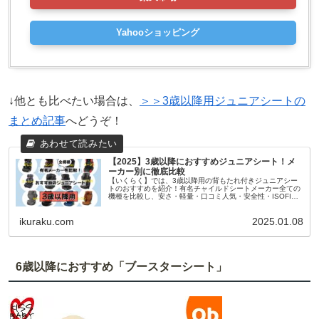
Yahooショッピング
↓他とも比べたい場合は、
＞＞3歳以降用ジュニアシートの
まとめ記事
へどうぞ！
【2025】3歳以降におすすめジュニアシート！メ
ーカー別に徹底比較
【いくらく】では、3歳以降用の背もたれ付きジュニアシー
トのおすすめを紹介！有名チャイルドシートメーカー全ての
機種を比較し、安さ・軽量・口コミ人気・安全性・ISOFIX
などのタイプ別にピッタリのものが見つかります。
ikuraku.com
2025.01.08
6歳以降におすすめ「ブースターシート」