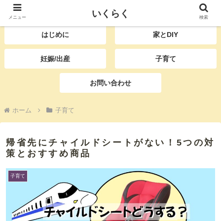
いくらく
育児をもっと楽に、DIYももっと楽しく
メニュー
検索
はじめに
家とDIY
妊娠/出産
子育て
お問い合わせ
ホーム
子育て
帰省先にチャイルドシートがない！5つの対
策とおすすめ商品
子育て