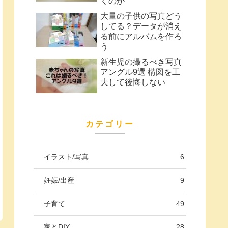
くのか
大量の子供の写真どう
してる？データが消え
る前にアルバムを作ろ
う
新生児の撮るべき写真
アングル9選 構図を工
夫して後悔しない
カテゴリー
イラスト/写真
6
妊娠/出産
9
子育て
49
家とDIY
28