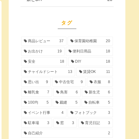
タグ
商品レビュー
37
保育園幼稚園
20
お出かけ
19
便利日用品
18
安全
18
DIY
18
チャイルドシート
13
賃貸OK
11
思い出
9
中古住宅
9
衣服
8
離乳食
7
鳥害
6
新生児
6
100均
5
裁縫
5
自転車
5
イベント行事
4
フォトブック
3
駐車場
3
窓
3
育児日記
3
自己紹介
2