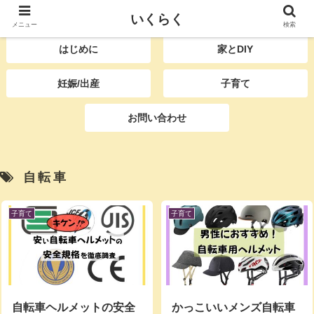
いくらく
育児をもっと楽に、DIYももっと楽しく
メニュー
検索
はじめに
家とDIY
妊娠/出産
子育て
お問い合わせ
自転車
子育て
子育て
自転車ヘルメットの安全
かっこいいメンズ自転車